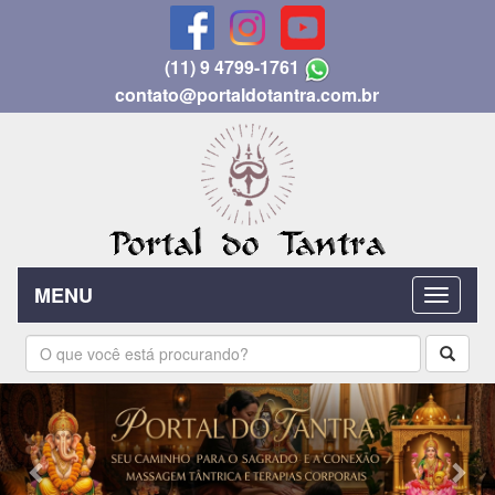
(11) 9 4799-1761
contato@portaldotantra.com.br
MENU
Previous
Nex