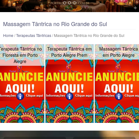
Massagem Tântrica no Rio Grande do Sul
Home
/
Terapeutas Tântricas
/ Massagem Tântrica no Rio Grande do Sul
Terapeuta Tântrica no
Terapeuta Tântrica em
Massagem Tântrica
Floresta em Porto
Porto Alegre Prem
em Porto Alegre
Alegre